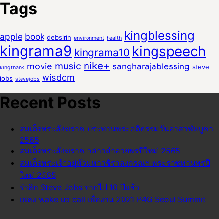
Tags
kingblessing
apple
book
debsirin
environment
health
kingrama9
kingspeech
kingrama10
nike+
music
movie
sangharajablessing
steve
kingthank
wisdom
jobs
stevejobs
Recent Posts
สมเด็จพระสังฆราช ประทานพระคติธรรมวันอาสาฬหบูชา
2565
สมเด็จพระสังฆราช กล่าวคำอวยพรปีใหม่ 2565
สมเด็จพระเจ้าอยู่หัวมหาวชิราลงกรณฯ พระราชทานพรปี
ใหม่ 2565
รำลึก Steve Jobs จากไป 10 ปีแล้ว
เพลง wake up call เพื่องาน 2021 P4G Seoul Summit