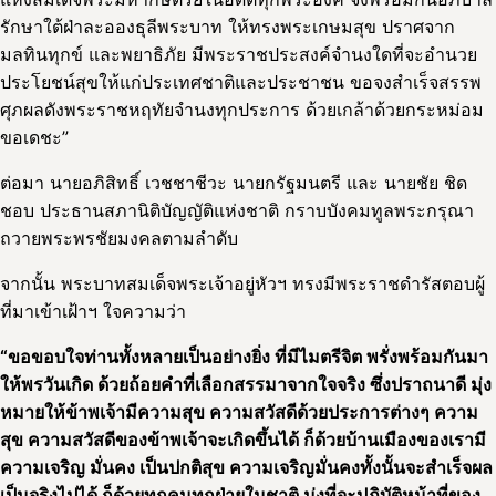
รักษาใต้ฝ่าละอองธุลีพระบาท ให้ทรงพระเกษมสุข ปราศจาก
มลทินทุกข์ และพยาธิภัย มีพระราชประสงค์จำนงใดที่จะอำนวย
ประโยชน์สุขให้แก่ประเทศชาติและประชาชน ขอจงสำเร็จสรรพ
ศุภผลดังพระราชหฤทัยจำนงทุกประการ ด้วยเกล้าด้วยกระหม่อม
ขอเดชะ”
ต่อมา นายอภิสิทธิ์ เวชชาชีวะ นายกรัฐมนตรี และ นายชัย ชิด
ชอบ ประธานสภานิติบัญญัติแห่งชาติ กราบบังคมทูลพระกรุณา
ถวายพระพรชัยมงคลตามลำดับ
จากนั้น พระบาทสมเด็จพระเจ้าอยู่หัวฯ ทรงมีพระราชดำรัสตอบผู้
ที่มาเข้าเฝ้าฯ ใจความว่า
“ขอขอบใจท่านทั้งหลายเป็นอย่างยิ่ง ที่มีไมตรีจิต พรั่งพร้อมกันมา
ให้พรวันเกิด ด้วยถ้อยคำที่เลือกสรรมาจากใจจริง ซึ่งปราถนาดี มุ่ง
หมายให้ข้าพเจ้ามีความสุข ความสวัสดีด้วยประการต่างๆ ความ
สุข ความสวัสดีของข้าพเจ้าจะเกิดขึ้นได้ ก็ด้วยบ้านเมืองของเรามี
ความเจริญ มั่นคง เป็นปกติสุข ความเจริญมั่นคงทั้งนั้นจะสำเร็จผล
เป็นจริงไปได้ ก็ด้วยทุกคนทุกฝ่ายในชาติ มุ่งที่จะปฏิบัติหน้าที่ของ