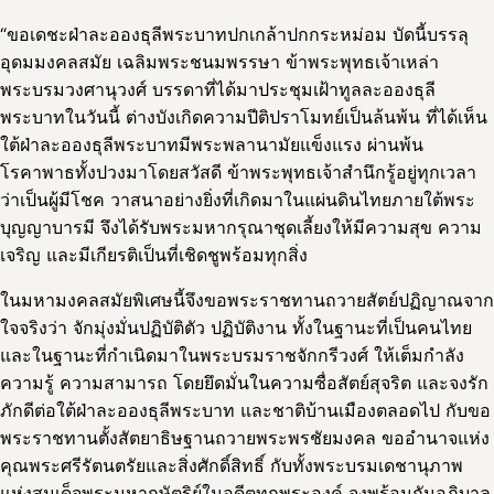
“ขอเดชะฝ่าละอองธุลีพระบาทปกเกล้าปกกระหม่อม บัดนี้บรรลุ
อุดมมงคลสมัย เฉลิมพระชนมพรรษา ข้าพระพุทธเจ้าเหล่า
พระบรมวงศานุวงศ์ บรรดาที่ได้มาประชุมเฝ้าทูลละอองธุลี
พระบาทในวันนี้ ต่างบังเกิดความปีติปราโมทย์เป็นล้นพ้น ที่ได้เห็น
ใต้ฝ่าละอองธุลีพระบาทมีพระพลานามัยแข็งแรง ผ่านพ้น
โรคาพาธทั้งปวงมาโดยสวัสดี ข้าพระพุทธเจ้าสำนึกรู้อยู่ทุกเวลา
ว่าเป็นผู้มีโชค วาสนาอย่างยิ่งที่เกิดมาในแผ่นดินไทยภายใต้พระ
บุญญาบารมี จึงได้รับพระมหากรุณาชุดเลี้ยงให้มีความสุข ความ
เจริญ และมีเกียรติเป็นที่เชิดชูพร้อมทุกสิ่ง
ในมหามงคลสมัยพิเศษนี้จึงขอพระราชทานถวายสัตย์ปฏิญาณจาก
ใจจริงว่า จักมุ่งมั่นปฏิบัติตัว ปฏิบัติงาน ทั้งในฐานะที่เป็นคนไทย
และในฐานะที่กำเนิดมาในพระบรมราชจักกรีวงศ์ ให้เต็มกำลัง
ความรู้ ความสามารถ โดยยึดมั่นในความซื่อสัตย์สุจริต และจงรัก
ภักดีต่อใต้ฝ่าละอองธุลีพระบาท และชาติบ้านเมืองตลอดไป กับขอ
พระราชทานตั้งสัตยาธิษฐานถวายพระพรชัยมงคล ขออำนาจแห่ง
คุณพระศรีรัตนตรัยและสิ่งศักดิ์สิทธิ์ กับทั้งพระบรมเดชานุภาพ
แห่งสมเด็จพระมหากษัตริย์ในอดีตทุกพระองค์ จงพร้อมกันอภิบาล