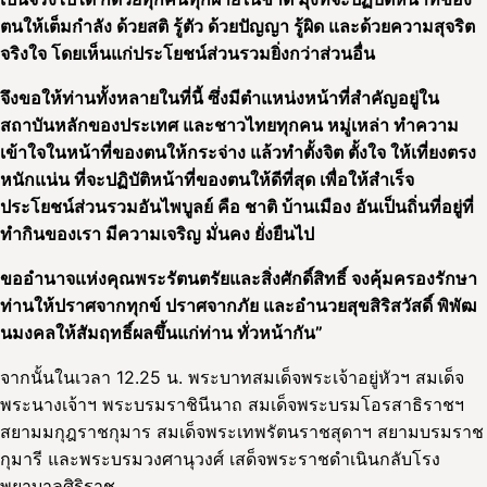
ตนให้เต็มกำลัง ด้วยสติ รู้ตัว ด้วยปัญญา รู้ผิด และด้วยความสุจริต
จริงใจ โดยเห็นแก่ประโยชน์ส่วนรวมยิ่งกว่าส่วนอื่น
จึงขอให้ท่านทั้งหลายในที่นี้ ซึ่งมีตำแหน่งหน้าที่สำคัญอยู่ใน
สถาบันหลักของประเทศ และชาวไทยทุกคน หมู่เหล่า ทำความ
เข้าใจในหน้าที่ของตนให้กระจ่าง แล้วทำตั้งจิต ตั้งใจ ให้เที่ยงตรง
หนักแน่น ที่จะปฏิบัติหน้าที่ของตนให้ดีที่สุด เพื่อให้สำเร็จ
ประโยชน์ส่วนรวมอันไพบูลย์ คือ ชาติ บ้านเมือง อันเป็นถิ่นที่อยู่ที่
ทำกินของเรา มีความเจริญ มั่นคง ยั่งยืนไป
ขออำนาจแห่งคุณพระรัตนตรัยและสิ่งศักดิ์สิทธิ์ จงคุ้มครองรักษา
ท่านให้ปราศจากทุกข์ ปราศจากภัย และอำนวยสุขสิริสวัสดิ์ พิพัฒ
นมงคลให้สัมฤทธิ์ผลขึ้นแก่ท่าน ทั่วหน้ากัน”
จากนั้นในเวลา 12.25 น. พระบาทสมเด็จพระเจ้าอยู่หัวฯ สมเด็จ
พระนางเจ้าฯ พระบรมราชินีนาถ สมเด็จพระบรมโอรสาธิราชฯ
สยามมกุฎราชกุมาร สมเด็จพระเทพรัตนราชสุดาฯ สยามบรมราช
กุมารี และพระบรมวงศานุวงศ์ เสด็จพระราชดำเนินกลับโรง
พยาบาลศิริราช