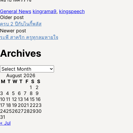
General News
kingrama9
,
kingspeech
Post
Older post
ครบ 2 ปีกับไนกี้พลัส
navigation
Newer post
ระพี สาคริก ครูทุกลมหายใจ
Archives
Archives
August 2026
M
T
W
T
F
S
S
1
2
3
4
5
6
7
8
9
10
11
12
13
14
15
16
17
18
19
20
21
22
23
24
25
26
27
28
29
30
31
« Jul