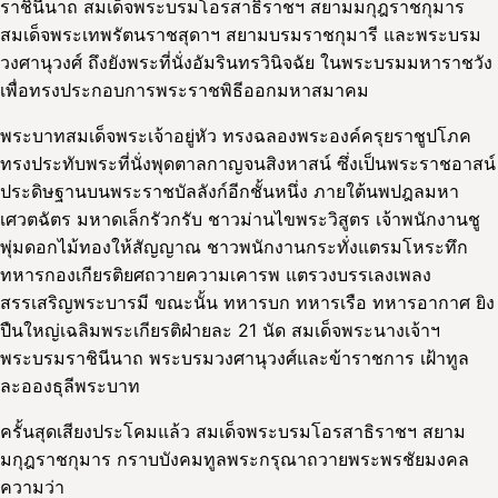
ราชินีนาถ สมเด็จพระบรมโอรสาธิราชฯ สยามมกุฎราชกุมาร
สมเด็จพระเทพรัตนราชสุดาฯ สยามบรมราชกุมารี และพระบรม
วงศานุวงศ์ ถึงยังพระที่นั่งอัมรินทรวินิจฉัย ในพระบรมมหาราชวัง
เพื่อทรงประกอบการพระราชพิธีออกมหาสมาคม
พระบาทสมเด็จพระเจ้าอยู่หัว ทรงฉลองพระองค์ครุยราชูปโภค
ทรงประทับพระที่นั่งพุดตาลกาญจนสิงหาสน์ ซึ่งเป็นพระราชอาสน์
ประดิษฐานบนพระราชบัลลังก์อีกชั้นหนึ่ง ภายใต้นพปฎลมหา
เศวตฉัตร มหาดเล็กรัวกรับ ชาวม่านไขพระวิสูตร เจ้าพนักงานชู
พุ่มดอกไม้ทองให้สัญญาณ ชาวพนักงานกระทั่งแตรมโหระทึก
ทหารกองเกียรติยศถวายความเคารพ แตรวงบรรเลงเพลง
สรรเสริญพระบารมี ขณะนั้น ทหารบก ทหารเรือ ทหารอากาศ ยิง
ปืนใหญ่เฉลิมพระเกียรติฝ่ายละ 21 นัด สมเด็จพระนางเจ้าฯ
พระบรมราชินีนาถ พระบรมวงศานุวงศ์และข้าราชการ เฝ้าทูล
ละอองธุลีพระบาท
ครั้นสุดเสียงประโคมแล้ว สมเด็จพระบรมโอรสาธิราชฯ สยาม
มกุฎราชกุมาร กราบบังคมทูลพระกรุณาถวายพระพรชัยมงคล
ความว่า