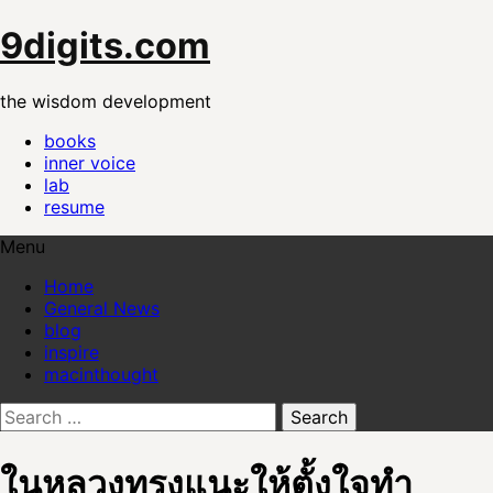
Skip
9digits.com
to
content
the wisdom development
books
inner voice
lab
resume
Menu
Home
General News
blog
inspire
macinthought
Search
for:
ในหลวงทรงแนะให้ตั้งใจทำ