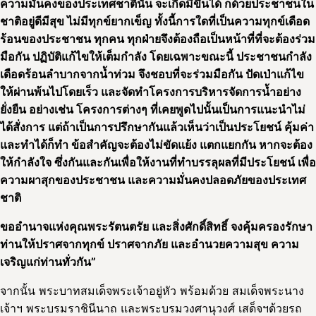
ความมั่นคงของประเทศชาตินั้น จะเกิดมีขึ้นได้ ก็ด้วยประชาชนใน
ชาติอยู่ดีมีสุข ไม่มีทุกข์ยากเข็ญ ทั้งนี้การใดที่เป็นความทุกข์เดือด
ร้อนของประชาชน ทุกคน ทุกฝ่ายจึงต้องถือเป็นหน้าที่ที่จะต้องร่วม
มือกัน ปฏิบัติแก้ไขให้เต็มกำลัง โดยเฉพาะขณะนี้ ประชาชนกำลัง
เดือดร้อนลำบากจากน้ำท่วม จึงชอบที่จะร่วมมือกัน ปัดเป่าแก้ไข
ให้ผ่านพ้นไปโดยเร็ว และจัดทำโครงการบริหารจัดการน้ำอย่าง
ยั่งยืน อย่างเช่น โครงการต่างๆ ที่เคยพูดไปนั้นเป็นการแนะนำไม่
ได้สั่งการ แต่ถ้าเป็นการปรึกษากันแล้วเห็นว่าเป็นประโยชน์ คุ้มค่า
และทำได้ก็ทำ ข้อสำคัญจะต้องไม่ขัดแย้ง แตกแยกกัน หากจะต้อง
ให้กำลังใจ ซึ่งกันและกันเพื่อให้งานที่ทำบรรลุผลที่มีประโยชน์ เพื่อ
ความผาสุกของประชาชน และความมั่นคงปลอดภัยของประเทศ
ชาติ
ขออำนาจแห่งคุณพระรัตนตรัย และสิ่งศักดิ์สิทธิ์ จงคุ้มครองรักษา
ท่านให้ปราศจากทุกข์ ปราศจากภัย และอำนวยความสุข ความ
เจริญแก่ท่านทั่วกัน”
จากนั้น พระบาทสมเด็จพระเจ้าอยู่หัว พร้อมด้วย สมเด็จพระนาง
เจ้าฯ พระบรมราชินีนาถ และพระบรมวงศานุวงศ์ เสด็จฯด้วยรถ