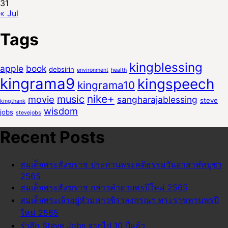
31
« Jul
Tags
kingblessing
apple
book
debsirin
environment
health
kingrama9
kingspeech
kingrama10
nike+
music
movie
sangharajablessing
steve
kingthank
wisdom
jobs
stevejobs
Recent Posts
สมเด็จพระสังฆราช ประทานพระคติธรรมวันอาสาฬหบูชา
2565
สมเด็จพระสังฆราช กล่าวคำอวยพรปีใหม่ 2565
สมเด็จพระเจ้าอยู่หัวมหาวชิราลงกรณฯ พระราชทานพรปี
ใหม่ 2565
รำลึก Steve Jobs จากไป 10 ปีแล้ว