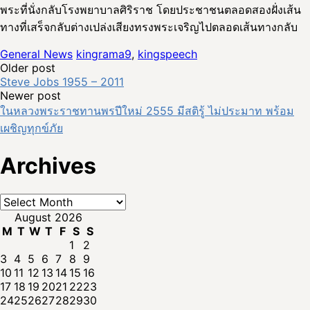
พระที่นั่งกลับโรงพยาบาลศิริราช โดยประชาชนตลอดสองฝั่งเส้น
ทางที่เสร็จกลับต่างเปล่งเสียงทรงพระเจริญไปตลอดเส้นทางกลับ
General News
kingrama9
,
kingspeech
Post
Older post
Steve Jobs 1955 – 2011
navigation
Newer post
ในหลวงพระราชทานพรปีใหม่ 2555 มีสติรู้ ไม่ประมาท พร้อม
เผชิญทุกข์ภัย
Archives
Archives
August 2026
M
T
W
T
F
S
S
1
2
3
4
5
6
7
8
9
10
11
12
13
14
15
16
17
18
19
20
21
22
23
24
25
26
27
28
29
30