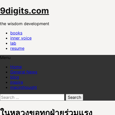
Skip
9digits.com
to
content
the wisdom development
books
inner voice
lab
resume
Menu
Home
General News
blog
inspire
macinthought
Search
for:
ในหลวงขอทุกฝ่ายร่วมแรง