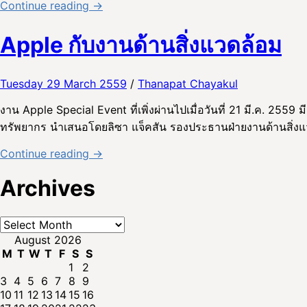
Continue reading →
Apple กับงานด้านสิ่งแวดล้อม
Tuesday 29 March 2559
/
Thanapat Chayakul
งาน Apple Special Event ที่เพิ่งผ่านไปเมื่อวันที่ 21 มี.ค. 25
ทรัพยากร นำเสนอโดยลิซา แจ็คสัน รองประธานฝ่ายงานด้านสิ่งแว
Continue reading →
Archives
Archives
August 2026
M
T
W
T
F
S
S
1
2
3
4
5
6
7
8
9
10
11
12
13
14
15
16