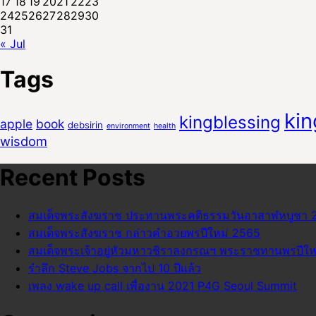
17
18
19
20
21
22
23
24
25
26
27
28
29
30
31
« Jul
Tags
ki
kingblessing
apple
book
debsirin
environment
health
wisdom
Recent Posts
สมเด็จพระสังฆราช ประทานพระคติธรรมวันอาสาฬหบูชา 
สมเด็จพระสังฆราช กล่าวคำอวยพรปีใหม่ 2565
สมเด็จพระเจ้าอยู่หัวมหาวชิราลงกรณฯ พระราชทานพรปีให
รำลึก Steve Jobs จากไป 10 ปีแล้ว
เพลง wake up call เพื่องาน 2021 P4G Seoul Summit