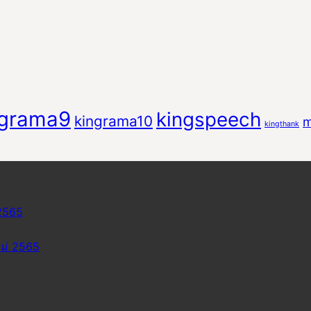
ngrama9
kingspeech
kingrama10
m
kingthank
2565
ม่ 2565