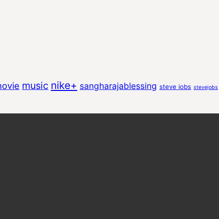
nike+
music
ovie
sangharajablessing
steve jobs
stevejobs