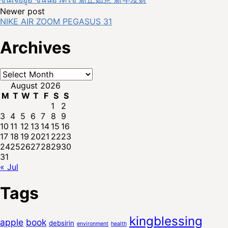
navigation
Newer post
NIKE AIR ZOOM PEGASUS 31
Archives
Archives
August 2026
M
T
W
T
F
S
S
1
2
3
4
5
6
7
8
9
10
11
12
13
14
15
16
17
18
19
20
21
22
23
24
25
26
27
28
29
30
31
« Jul
Tags
kingblessing
apple
book
debsirin
environment
health