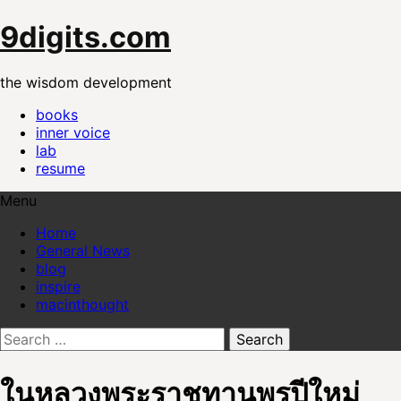
Skip
9digits.com
to
content
the wisdom development
books
inner voice
lab
resume
Menu
Home
General News
blog
inspire
macinthought
Search
for:
ในหลวงพระราชทานพรปีใหม่