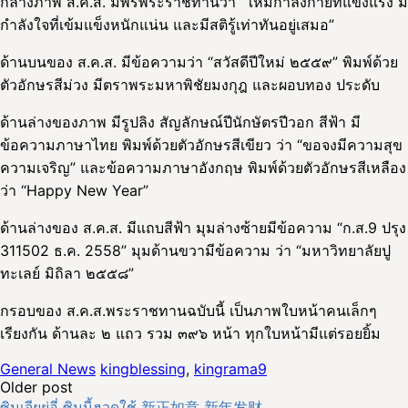
กลางภาพ ส.ค.ส. มีพรพระราชทานว่า “ให้มีกำลังกายที่แข็งแรง มี
กำลังใจที่เข้มแข็งหนักแน่น และมีสติรู้เท่าทันอยู่เสมอ”
ด้านบนของ ส.ค.ส. มีข้อความว่า “สวัสดีปีใหม่ ๒๕๕๙” พิมพ์ด้วย
ตัวอักษรสีม่วง มีตราพระมหาพิชัยมงกุฎ และผอบทอง ประดับ
ด้านล่างของภาพ มีรูปลิง สัญลักษณ์ปีนักษัตรปีวอก สีฟ้า มี
ข้อความภาษาไทย พิมพ์ด้วยตัวอักษรสีเขียว ว่า “ขอจงมีความสุข
ความเจริญ” และข้อความภาษาอังกฤษ พิมพ์ด้วยตัวอักษรสีเหลือง
ว่า “Happy New Year”
ด้านล่างของ ส.ค.ส. มีแถบสีฟ้า มุมล่างซ้ายมีข้อความ “ก.ส.9 ปรุง
311502 ธ.ค. 2558” มุมด้านขวามีข้อความ ว่า “มหาวิทยาลัยปู
ทะเลย์ มิถิลา ๒๕๕๘”
กรอบของ ส.ค.ส.พระราชทานฉบับนี้ เป็นภาพใบหน้าคนเล็กๆ
เรียงกัน ด้านละ ๒ แถว รวม ๓๙๖ หน้า ทุกใบหน้ามีแต่รอยยิ้ม
General News
kingblessing
,
kingrama9
Post
Older post
ซินเจียยู่อี่ ซินนี้ฮวดใช้ 新正如意 新年发财