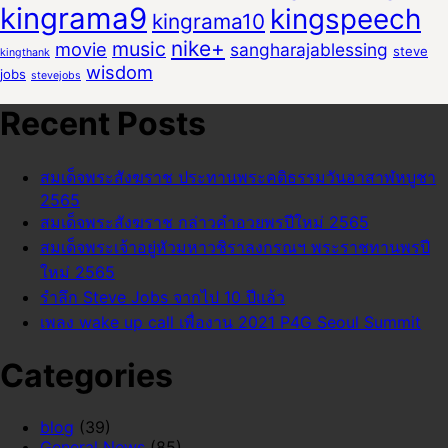
kingrama9
kingspeech
kingrama10
nike+
music
movie
sangharajablessing
steve
kingthank
wisdom
jobs
stevejobs
Recent Posts
สมเด็จพระสังฆราช ประทานพระคติธรรมวันอาสาฬหบูชา
2565
สมเด็จพระสังฆราช กล่าวคำอวยพรปีใหม่ 2565
สมเด็จพระเจ้าอยู่หัวมหาวชิราลงกรณฯ พระราชทานพรปี
ใหม่ 2565
รำลึก Steve Jobs จากไป 10 ปีแล้ว
เพลง wake up call เพื่องาน 2021 P4G Seoul Summit
Categories
blog
(39)
General News
(85)