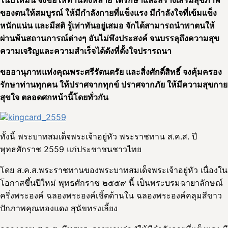
ในปีใหม่นี้ จึงขอให้ท่านทั้งหลาย ได้รักษาและสร้างเสริมสุขภาพ
ของตนให้สมบูรณ์ ให้มีกำลังกายที่แข็งแรง มีกำลังใจที่เข้มแข็ง
หนักแน่น และมีสติ รู้เท่าทันอยู่เสมอ จักได้สามารถนำพาตนให้
ผ่านพ้นสถานการณ์ต่างๆ อันไม่พึงประสงค์ จนบรรลุถึงความสุข
ความเจริญและความสำเร็จได้ดังที่ตั้งใจปรารถนา
ขออานุภาพแห่งคุณพระศรีรัตนตรัย และสิ่งศักดิ์สิทธิ์ จงคุ้มครอง
รักษาท่านทุกคน ให้ปราศจากทุกข์ ปราศจากภัย ให้มีความสุขกาย
สุขใจ ตลอดศกหน้านี้โดยทั่วกัน
ทั้งนี้ พระบาทสมเด็จพระเจ้าอยู่หัว พระราชทาน ส.ค.ส. ปี
พุทธศักราช 2559 แก่ประชาชนชาวไทย
โดย ส.ค.ส.พระราชทานของพระบาทสมเด็จพระเจ้าอยู่หัว เนื่องใน
โอกาสขึ้นปีใหม่ พุทธศักราช ๒๕๕๙ นี้ เป็นพระบรมฉายาลักษณ์
ครึ่งพระองค์ ฉลองพระองค์เชิ้ตด้านใน ฉลองพระองค์คลุมสีขาว
ปักภาพคุณทองแดง สุนัขทรงเลี้ยง