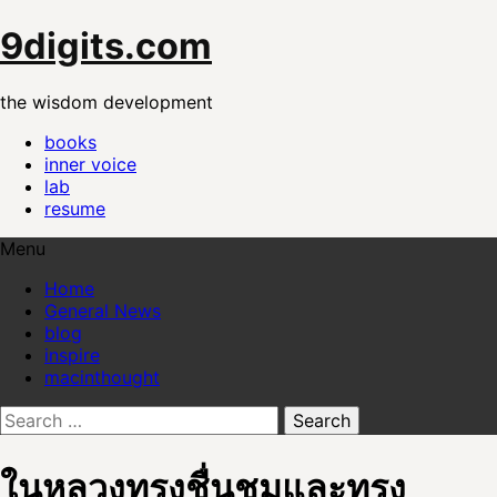
Skip
9digits.com
to
content
the wisdom development
books
inner voice
lab
resume
Menu
Home
General News
blog
inspire
macinthought
Search
for:
ในหลวงทรงชื่นชมและทรง