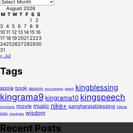
Archives
August 2026
M
T
W
T
F
S
S
1
2
3
4
5
6
7
8
9
10
11
12
13
14
15
16
17
18
19
20
21
22
23
24
25
26
27
28
29
30
31
« Jul
Tags
kingblessing
apple
book
debsirin
environment
health
kingrama9
kingspeech
kingrama10
nike+
music
movie
sangharajablessing
steve
kingthank
wisdom
jobs
stevejobs
Recent Posts