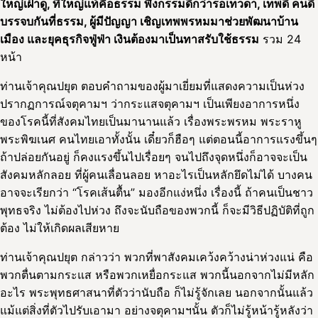
ใหญ่เฝ้าดู, ที่ใหญ่แท้คือธรรม พึ่งกรรมดีกว่ารอเทวดา, เทพดี คนดี
บรรจบกันที่ธรรม, ผู้มีปัญญา เชิญเทพพรหมมาช่วยพัฒนาบ้าน
เมือง และยุคธุรกิจฟู่ฟ่า เงินต้องมาเป็นทาสรับใช้ธรรม
รวม 24
หน้า
ท่านเจ้าคุณปยุต ตอบคำถามของผู้มาเยี่ยมที่แสดงความเป็นห่วง
ปรากฏการณ์จตุคามฯ ว่ากระแสจตุคามฯ เป็นเพียงอาการหนึ่ง
ของโรคนี้ที่สังคมไทยเป็นมานานแล้ว เรื่องพระพรหม พระราหู
พระพิฆเนศ คนไทยเอาทั้งนั้น เดี๋ยวก็ฮือๆ แต่ตอนนี้อาการแรงขึ้นๆ
ถ้าปล่อยกันอยู่ ก็คงแรงขึ้นไปเรื่อยๆ จนไปถึงจุดหนึ่งก็อาจจะเป็น
สังคมหลักลอย ที่ผู้คนเลื่อนลอย หาอะไรเป็นหลักยึดไม่ได้ บางคน
อาจจะเรียกว่า “โรคเส้นตื้น” มองอีกแง่หนึ่ง เรื่องนี้ ถ้าคนเป็นชาว
พุทธจริง ไม่ต้องไปห่วง ถึงจะนับถือของพวกนี้ ก็จะมีวิธีปฏิบัติที่ถูก
ต้อง ไม่ให้เกิดผลเสียหาย
ท่านเจ้าคุณปยุต กล่าวว่า พวกที่พาสังคมเคว้งคว้างน่าห่วงแน่ คือ
พวกตื่นตามกระแส หรือพวกเหยื่อกระแส พวกนี้นอกจากไม่มีหลัก
อะไร พระพุทธศาสนาที่ตัวว่านับถือ ก็ไม่รู้จักเลย นอกจากนั้นแล้ว
แม้แต่สิ่งที่ตัวไปรับเอามา อย่างจตุคามฯนั้น ตัวก็ไม่รู้หน้ารู้หลังว่า