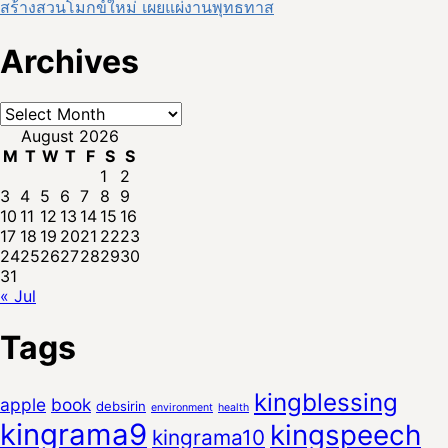
สร้างสวนโมกข์ใหม่ เผยแผ่งานพุทธทาส
Archives
Archives
August 2026
M
T
W
T
F
S
S
1
2
3
4
5
6
7
8
9
10
11
12
13
14
15
16
17
18
19
20
21
22
23
24
25
26
27
28
29
30
31
« Jul
Tags
kingblessing
apple
book
debsirin
environment
health
kingrama9
kingspeech
kingrama10