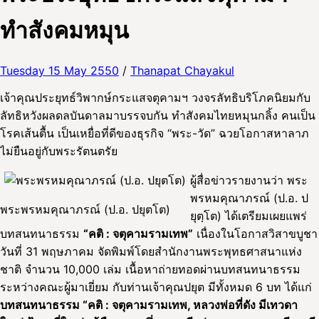
ทำสังคมหมุน
Tuesday 15 May 2550
/
Thanapat Chayakul
เจ้าคุณประยุทธ์วิพากษ์กระแสจตุคามฯ วงจรลัทธิบริโภคนิยมกับ
ลัทธิหวังผลดลบันดาลมาบรรจบกัน ทำสังคมไทยหมุนกลิ้ง คนเป็น
โรคเส้นตื้น เป็นเหยื่อที่ดีของธุรกิจ “พระ-วัด” ฉวยโอกาสหาลาภ
ไม่ยืนอยู่กับพระรัตนตรัย
ผู้สื่อข่าวรายงานว่า พระ
พรหมคุณาภรณ์ (ป.อ. ป
พระพรหมคุณาภรณ์ (ป.อ. ปยุตโต)
ยุตฺโต) ได้เตรียมเผยแพร่
บทสนทนาธรรม
“คติ : จตุคามรามเทพ”
เนื่องในโอกาสวิสาขบูชา
วันที่ 31 พฤษภาคม จัดพิมพ์โดยสำนักงานพระพุทธศาสนาแห่ง
ชาติ จำนวน 10,000 เล่ม เนื้อหาถ่ายทอดผ่านบทสนทนาธรรม
ระหว่างคณะผู้มาเยี่ยม กับท่านเจ้าคุณปยุต มีทั้งหมด 6 บท ได้แก่
บทสนทนาธรรม “คติ : จตุคามรามเทพ, หลวงพ่อที่ดัง มีเทวดา