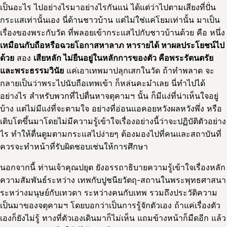
เป็นอะไร ไปอย่างไรมาอย่างไรกันแน่ ได้แต่ว่าไปตามเสียงที่ปั่น
กระแสเท่านั้นเอง นี่ด้านชาวบ้าน แต่ไม่ใช่แค่โยมเท่านั้น มาเป็น
เรื่องของพระกับวัด ที่พลอยเข้ากระแสไปกับชาวบ้านด้วย คือ หนึ่ง
เหมือนกับถือหรือฉวยโอกาสหาลาภ หารายได้ หาผลประโยชน์ไป
ด้วย
สอง
เสียหลัก ไม่ยืนอยู่ในหลักการของตัว คือพระรัตนตรัย
และพระธรรมวินัย
แค่เอาเทพมาปลุกเสกในวัด ถ้าทำพลาด จะ
กลายเป็นว่าพระไปนับถือเทพเข้า ก็หล่นคะมำเลย นี่ทำไปได้
อย่างไร สำหรับพวกที่ไปตื่นหาจตุคามฯ นั้น ก็มีแง่ที่น่าเห็นใจอยู่
บ้าง แต่ไม่มีแง่ที่จะตามใจ อย่างที่อ่อนแอคอยหวังผลหวังพึ่ง หรือ
เติบโตขึ้นมาโดยไม่มีความรู้เข้าใจเรื่องอย่างนี้ว่าจะปฏิบัติตัวอย่าง
ไร ทำให้ตื่นตูมตามกระแสไปง่ายๆ ต้องมองไปที่คนและสถาบันที่
ควรจะทำหน้าที่รับผิดชอบเช่นให้การศึกษา
นอกจากนี้ ท่านเจ้าคุณปยุต ยังอรรถาธิบายความรู้เข้าใจเรื่องหลัก
ความสัมพันธ์ระหว่าง เทพกับปูชนียวัตถุ-สถานในพระพุทธศาสนา
ระหว่างมนุษย์กับเทวดา ระหว่างคนกับเทพ รวมถึงประวัติความ
เป็นมาของจตุคามฯ โดยบอกว่าเป็นการรู้จักตัวเอง ถ้าแค่เรื่องตัว
เองก็ยังไม่รู้ ทางที่ตัวเองเดินมาก็ไม่เห็น แถมข้างหน้าก็มืดอีก แล้ว