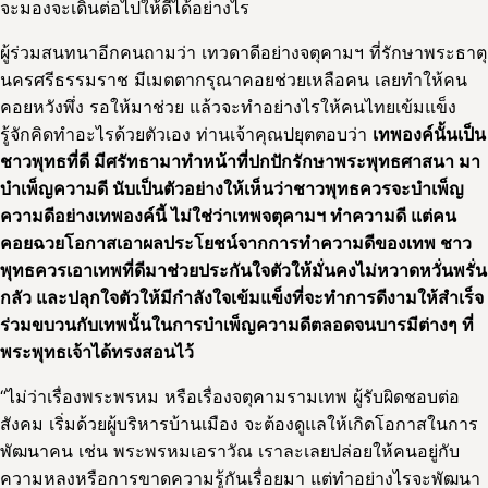
จะมองจะเดินต่อไปให้ดีได้อย่างไร
ผู้ร่วมสนทนาอีกคนถามว่า เทวดาดีอย่างจตุคามฯ ที่รักษาพระธาตุ
นครศรีธรรมราช มีเมตตากรุณาคอยช่วยเหลือคน เลยทำให้คน
คอยหวังพึ่ง รอให้มาช่วย แล้วจะทำอย่างไรให้คนไทยเข้มแข็ง
รู้จักคิดทำอะไรด้วยตัวเอง ท่านเจ้าคุณปยุตตอบว่า
เทพองค์นั้นเป็น
ชาวพุทธที่ดี มีศรัทธามาทำหน้าที่ปกปักรักษาพระพุทธศาสนา มา
บำเพ็ญความดี นับเป็นตัวอย่างให้เห็นว่าชาวพุทธควรจะบำเพ็ญ
ความดีอย่างเทพองค์นี้ ไม่ใช่ว่าเทพจตุคามฯ ทำความดี แต่คน
คอยฉวยโอกาสเอาผลประโยชน์จากการทำความดีของเทพ ชาว
พุทธควรเอาเทพที่ดีมาช่วยประกันใจตัวให้มั่นคงไม่หวาดหวั่นพรั่น
กลัว และปลุกใจตัวให้มีกำลังใจเข้มแข็งที่จะทำการดีงามให้สำเร็จ
ร่วมขบวนกับเทพนั้นในการบำเพ็ญความดีตลอดจนบารมีต่างๆ ที่
พระพุทธเจ้าได้ทรงสอนไว้
“ไม่ว่าเรื่องพระพรหม หรือเรื่องจตุคามรามเทพ ผู้รับผิดชอบต่อ
สังคม เริ่มด้วยผู้บริหารบ้านเมือง จะต้องดูแลให้เกิดโอกาสในการ
พัฒนาคน เช่น พระพรหมเอราวัณ เราละเลยปล่อยให้คนอยู่กับ
ความหลงหรือการขาดความรู้กันเรื่อยมา แต่ทำอย่างไรจะพัฒนา