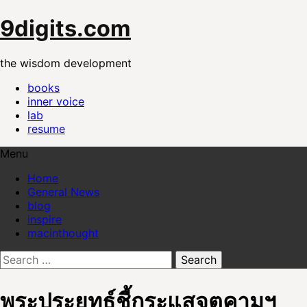
Skip
9digits.com
to
content
the wisdom development
books
inner voice
lab
resume
Menu
Home
General News
blog
inspire
macinthought
Search
for:
พระประยุทธ์ชี้กระแสจตุคามฯ