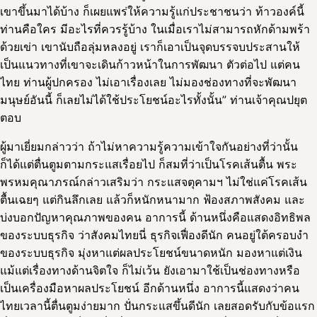
เขาขึ้นมาได้บ้าง ก็เผยแพร่ให้ความรู้แก่ประชาชนว่า ท้าวองค์นี้
ท่านคือใคร มีอะไรที่ควรรู้บ้าง ในเมื่อเราไม่สามารถหักด้ามพร้า
ด้วยเข่า เขานับถือลุ่มหลงอยู่ เราก็เอาเป็นจุดบรรจบประสานให้
เป็นแนวทางที่เขาจะเดินก้าวหน้าในการพัฒนา ตัวต่อไป แต่คน
ไทย ท่านผู้ปกครอง ไม่เอาเรื่องเลย ไม่มองช่องทางที่จะพัฒนา
มนุษย์อันนี้ ก็เลยไม่ได้ใช้ประโยชน์อะไรทั้งนั้น” ท่านเจ้าคุณปยุต
ตอบ
ผู้มาเยี่ยมกล่าวว่า ถ้าไม่หาความรู้ความเข้าใจกันอย่างที่ว่านั้น
ก็ได้แต่ตื่นตูมตามกระแสเรื่อยไป ก็สมที่ว่าเป็นโรคเส้นตื้น พระ
พรหมคุณาภรณ์กล่าวเสริมว่า กระแสจตุคามฯ ไม่ใช่แค่โรคเส้น
ตื้นเฉยๆ แต่กินลึกเลย แล้วก็หนักหนามาก ฟ้องสภาพสังคม และ
บ่งบอกปัญหาคุณภาพของคน อาการนี้ ด้านหนึ่งคือแสดงอิทธิพล
ของระบบธุรกิจ ว่าสังคมไทยนี่ ธุรกิจเฟื่องดีนัก คนอยู่ใต้ครอบงำ
ของระบบธุรกิจ มุ่งหาแต่ผลประโยชน์ขนาดหนัก มองหาแต่เงิน
แม้แต่เรื่องทางด้านจิตใจ ก็ไม่เว้น ยังเอามาใช้เป็นช่องทางหรือ
เป็นเครื่องมือหาผลประโยชน์ อีกด้านหนึ่ง อาการนี้แสดงว่าคน
ไทยเวลานี้ตื่นตูมง่ายมาก ปั่นกระแสขึ้นดีนัก เลยสอดรับกับข้อแรก