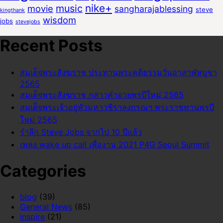
nike+
music
movie
sangharajablessing
steve
kingthank
wisdom
jobs
stevejobs
Recent Posts
สมเด็จพระสังฆราช ประทานพระคติธรรมวันอาสาฬหบูชา
2565
สมเด็จพระสังฆราช กล่าวคำอวยพรปีใหม่ 2565
สมเด็จพระเจ้าอยู่หัวมหาวชิราลงกรณฯ พระราชทานพรปี
ใหม่ 2565
รำลึก Steve Jobs จากไป 10 ปีแล้ว
เพลง wake up call เพื่องาน 2021 P4G Seoul Summit
Categories
blog
(39)
General News
(85)
inspire
(21)