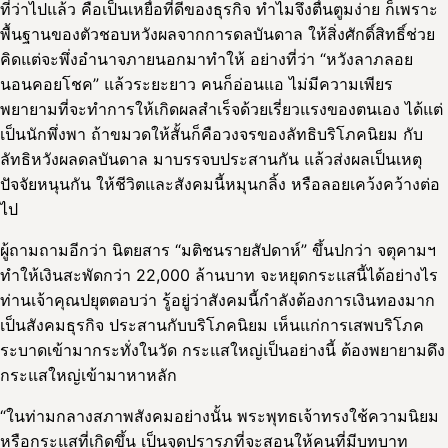
ที่ว่าไปแล้ว คือเป็นเหยื่อที่ดีของธุรกิจ ทำไมจึงตื่นตูมง่าย ก็เพราะ
พื้นฐานของตัวชอบหวังผลจากการดลบันดาล ให้สิ่งศักดิ์สิทธิ์ช่วย
คิดแต่จะพึ่งอำนาจภายนอกมาทำให้ อย่างที่ว่า “หวังลาภลอย
นอนคอยโชค” แล้วระยะยาว คนก็อ่อนแอ ไม่มีความเพียร
พยายามที่จะทำการให้เกิดผลสำเร็จด้วยเรี่ยวแรงของตนเอง ได้แต่
เป็นนักพึ่งพา ถ้าขมวดให้สั้นก็คือวงจรของลัทธิบริโภคนิยม กับ
ลัทธิหวังผลดลบันดาล มาบรรจบประสานกัน แล้วส่งผลเป็นเหตุ
ปัจจัยหนุนกัน ให้ชีวิตและสังคมนี้หมุนกลิ้ง หรือลอยเคว้งคว้างต่อ
ไป
ผู้ถามถามอีกว่า นิตยสาร “มติชนรายสัปดาห์” ขึ้นปกว่า จตุคามฯ
ทำให้เงินสะพัดกว่า 22,000 ล้านบาท จะหยุดกระแสนี้ได้อย่างไร
ท่านเจ้าคุณปยุตตอบว่า รู้อยู่ว่าสังคมนี้กำลังต้องการเงินทองมาก
เป็นสังคมธุรกิจ ประสานกับบริโภคนิยม เห็นแก่การเสพบริโภค
ระบาดเข้ามากระทั่งในวัด กระแสใหญ่เป็นอย่างนี้ ต้องพยายามดึง
กระแสใหญ่เข้ามาหาหลัก
“ในท่ามกลางสภาพสังคมอย่างนั้น พระพุทธเจ้าทรงใช้ความนิยม
หรือกระแสที่เกิดขึ้น เป็นจุดปรารภที่จะสอนให้คนที่มีบทบาท